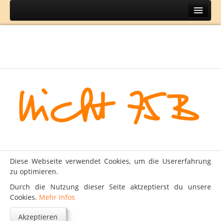
Home
Themen
BH
DIY
Lifestyle
Mode
Reisen
Über
Diese Webseite verwendet Cookies, um die Usererfahrung
Kontakt
zu optimieren.
Impressum
Durch die Nutzung dieser Seite aktzeptierst du unsere
Cookies.
Mehr Infos
Datenschutz
Akzeptieren