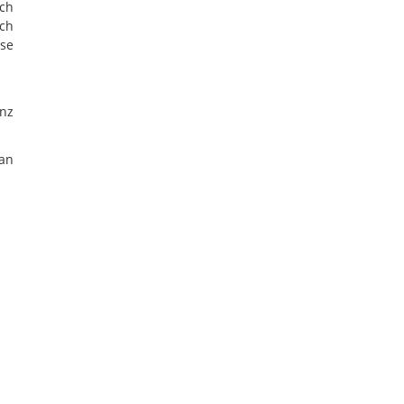
uch
ich
ese
anz
 an