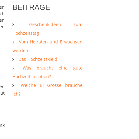
BEITRÄGE
gen
ch
nen
Geschenkideen zum
ben
Hochzeitstag
Vom Heiraten und Erwachsen
werden
Das Hochzeitskleid
Was braucht eine gute
Hochzeitslocation?
Welche BH-Grösse brauche
ten
eut
ich?
enk