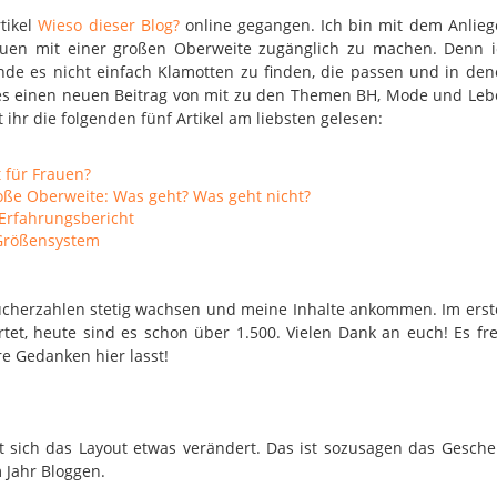
tikel
Wieso dieser Blog?
online gegangen. Ich bin mit dem Anlie
rauen mit einer großen Oberweite zugänglich zu machen. Denn i
nde es nicht einfach Klamotten zu finden, die passen und in de
 es einen neuen Beitrag von mit zu den Themen BH, Mode und Le
ihr die folgenden fünf Artikel am liebsten gelesen:
t für Frauen?
ße Oberweite: Was geht? Was geht nicht?
n Erfahrungsbericht
-Größensystem
sucherzahlen stetig wachsen und meine Inhalte ankommen. Im ers
tet, heute sind es schon über 1.500. Vielen Dank an euch! Es fr
re Gedanken hier lasst!
t sich das Layout etwas verändert. Das ist sozusagen das Gesch
 Jahr Bloggen.