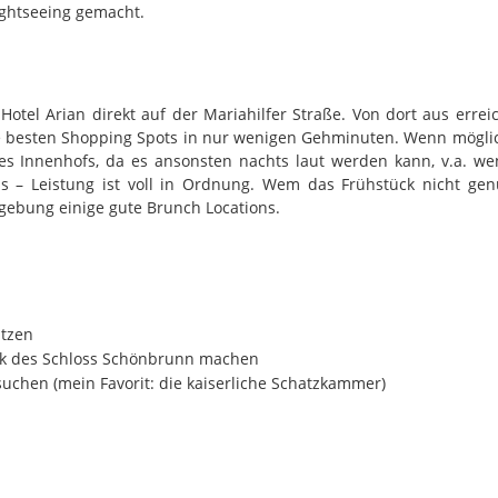
ghtseeing gemacht.
Hotel Arian direkt auf der Mariahilfer Straße. Von dort aus errei
e besten Shopping Spots in nur wenigen Gehminuten. Wenn mögli
es Innenhofs, da es ansonsten nachts laut werden kann, v.a. w
is – Leistung ist voll in Ordnung. Wem das Frühstück nicht ge
gebung einige gute Brunch Locations.
itzen
rk des Schloss Schönbrunn machen
uchen (mein Favorit: die kaiserliche Schatzkammer)