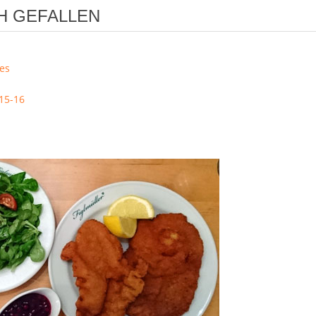
H GEFALLEN
ces
015-16