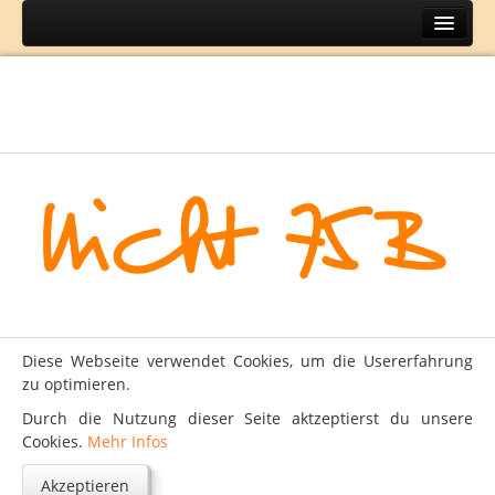
Home
Themen
BH
DIY
Lifestyle
Mode
Reisen
Über
Diese Webseite verwendet Cookies, um die Usererfahrung
Kontakt
zu optimieren.
Impressum
Durch die Nutzung dieser Seite aktzeptierst du unsere
Cookies.
Mehr Infos
Datenschutz
Akzeptieren