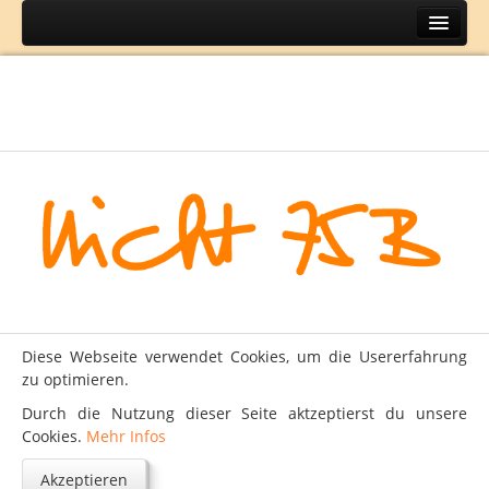
Home
Themen
BH
DIY
Lifestyle
Mode
Reisen
Über
Diese Webseite verwendet Cookies, um die Usererfahrung
Kontakt
zu optimieren.
Impressum
Durch die Nutzung dieser Seite aktzeptierst du unsere
Cookies.
Mehr Infos
Datenschutz
Akzeptieren